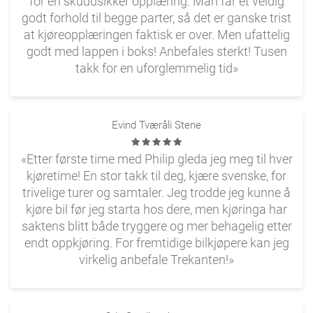
for en skuddsikker opplæring. Man får et veldig
godt forhold til begge parter, så det er ganske trist
at kjøreopplæringen faktisk er over. Men ufattelig
godt med lappen i boks! Anbefales sterkt! Tusen
takk for en uforglemmelig tid»
Evind Tværåli Stene
«Etter første time med Philip gleda jeg meg til hver
kjøretime! En stor takk til deg, kjære svenske, for
trivelige turer og samtaler. Jeg trodde jeg kunne å
kjøre bil før jeg starta hos dere, men kjøringa har
saktens blitt både tryggere og mer behagelig etter
endt oppkjøring. For fremtidige bilkjøpere kan jeg
virkelig anbefale Trekanten!»