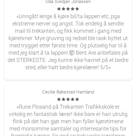
Oda Svedjan Jonassen
«Unngått lenge å kjøre bil/ta lappen etc, pga
ekstreme nerver og angst. Tok endelig å sendte
mail til trekanten, og fikk kommet i gang med
kjøretimer. Mye gruving og redsel ble rask byttet ut
med trygget etter første time. Og plutselig har til å
med jeg klart å ta lappen! 🤯 Bent Are anbefales på
det STERKESTE. Jeg kunne ikke havnet på et bedre
sted, eller hatt bedre kjørelærer! 5/5»
Cecilie Bøkestad Hamland
«Rune Flosand på Trekanten Trafikkskole er
virkelig en fantastisk lærer! Ikke bare er han utrulig
flink på det han gjør men han fyller kjøretimene
med morsomme samtaler og interresante tips for
fremtidig kjøring. En god og behagelig kjørelærer