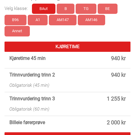
Velg klasse:
BAut
B
TG
BE
B96
A1
AM147
AM146
Annet
KJØRETIME
Kjøretime 45 min
940 kr
Trinnvurdering trinn 2
940 kr
Obligatorisk (45 min)
Trinnvurdering trinn 3
1 255 kr
Obligatorisk (60 min)
Billeie førerprøve
2 000 kr